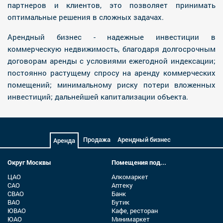
партнеров и клиентов, это позволяет принимать
оптимальные решения в сложных задачах.
Арендный бизнес - надежные инвестиции в
коммерческую недвижимость, благодаря долгосрочным
договорам аренды с условиями ежегодной индексации;
постоянно растущему спросу на аренду коммерческих
помещений; минимальному риску потери вложенных
инвестиций; дальнейшей капитализации объекта.
Продажа
Арендный бизнес
Аренда
Округ Москвы
Помещения под...
ЦАО
Алкомаркет
САО
Аптеку
СВАО
Банк
ВАО
Бутик
ЮВАО
Кафе, ресторан
ЮАО
Минимаркет