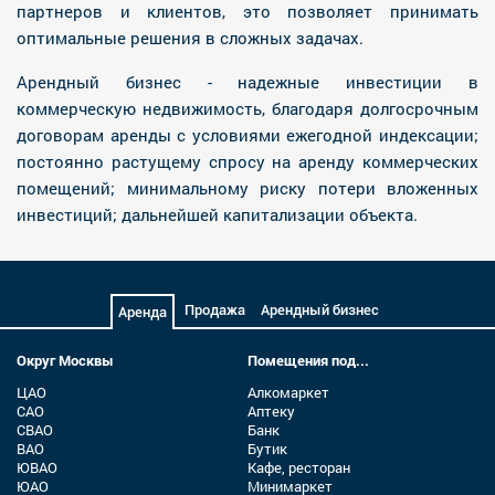
партнеров и клиентов, это позволяет принимать
оптимальные решения в сложных задачах.
Арендный бизнес - надежные инвестиции в
коммерческую недвижимость, благодаря долгосрочным
договорам аренды с условиями ежегодной индексации;
постоянно растущему спросу на аренду коммерческих
помещений; минимальному риску потери вложенных
инвестиций; дальнейшей капитализации объекта.
Продажа
Арендный бизнес
Аренда
Округ Москвы
Помещения под...
ЦАО
Алкомаркет
САО
Аптеку
СВАО
Банк
ВАО
Бутик
ЮВАО
Кафе, ресторан
ЮАО
Минимаркет