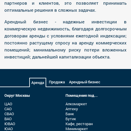
партнеров и клиентов, это позволяет принимать
оптимальные решения в сложных задачах.
Арендный бизнес - надежные инвестиции в
коммерческую недвижимость, благодаря долгосрочным
договорам аренды с условиями ежегодной индексации;
постоянно растущему спросу на аренду коммерческих
помещений; минимальному риску потери вложенных
инвестиций; дальнейшей капитализации объекта.
Продажа
Арендный бизнес
Аренда
Округ Москвы
Помещения под...
ЦАО
Алкомаркет
САО
Аптеку
СВАО
Банк
ВАО
Бутик
ЮВАО
Кафе, ресторан
ЮАО
Минимаркет