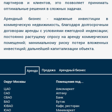
партнеров и клиентов, это позволяет принимать
оптимальные решения в сложных задачах.
Арендный бизнес - надежные инвестиции в
коммерческую недвижимость, благодаря долгосрочным
договорам аренды с условиями ежегодной индексации;
постоянно растущему спросу на аренду коммерческих
помещений; минимальному риску потери вложенных
инвестиций; дальнейшей капитализации объекта.
Продажа
Арендный бизнес
Аренда
Округ Москвы
Помещения под...
ЦАО
Алкомаркет
САО
Аптеку
СВАО
Банк
ВАО
Бутик
ЮВАО
Кафе, ресторан
ЮАО
Минимаркет