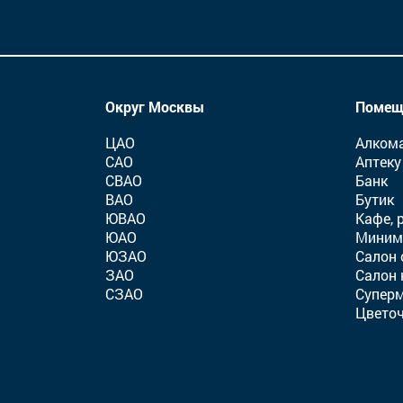
Округ Москвы
Помеще
ЦАО
Алком
САО
Аптеку
СВАО
Банк
ВАО
Бутик
ЮВАО
Кафе, 
ЮАО
Миним
ЮЗАО
Салон 
ЗАО
Салон 
СЗАО
Суперм
Цвето