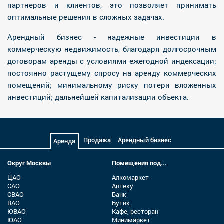
партнеров и клиентов, это позволяет принимать
оптимальные решения в сложных задачах.
Арендный бизнес - надежные инвестиции в
коммерческую недвижимость, благодаря долгосрочным
договорам аренды с условиями ежегодной индексации;
постоянно растущему спросу на аренду коммерческих
помещений; минимальному риску потери вложенных
инвестиций; дальнейшей капитализации объекта.
Продажа
Арендный бизнес
Аренда
Округ Москвы
Помещения под...
ЦАО
Алкомаркет
САО
Аптеку
СВАО
Банк
ВАО
Бутик
ЮВАО
Кафе, ресторан
ЮАО
Минимаркет