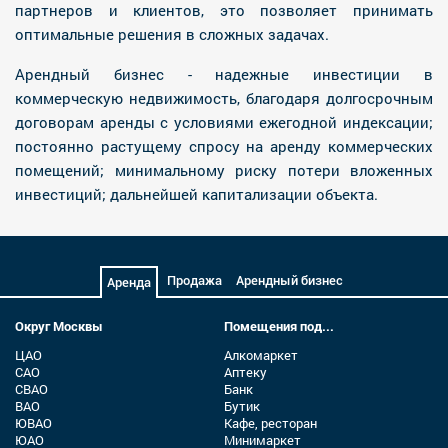
партнеров и клиентов, это позволяет принимать
оптимальные решения в сложных задачах.
Арендный бизнес - надежные инвестиции в
коммерческую недвижимость, благодаря долгосрочным
договорам аренды с условиями ежегодной индексации;
постоянно растущему спросу на аренду коммерческих
помещений; минимальному риску потери вложенных
инвестиций; дальнейшей капитализации объекта.
Продажа
Арендный бизнес
Аренда
Округ Москвы
Помещения под...
ЦАО
Алкомаркет
САО
Аптеку
СВАО
Банк
ВАО
Бутик
ЮВАО
Кафе, ресторан
ЮАО
Минимаркет